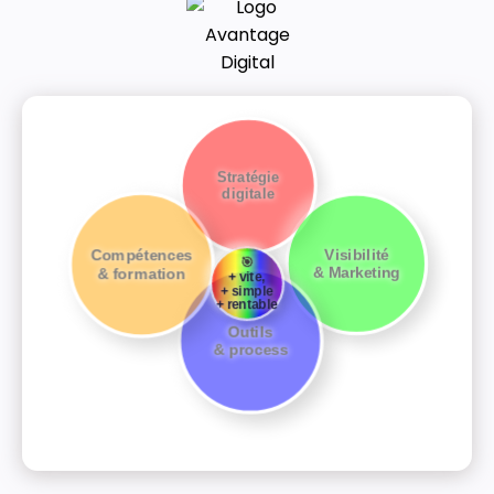
Stratégie
digitale
Visibilité
Compétences
🎯
& Marketing
& formation
+ vite,
+ simple
+ rentable
Outils
& process