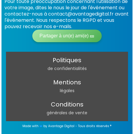
Pour toute préoccupation concernant l'utilisation de
votre image, dites le nous le jour de l'événement ou
contactez-nous à contact@avantagedigital.fr avant
l'événement. Nous respectons le RGPD et vous
pouvez recevoir nos e-mails.
Partager à un(e) ami(e) 🎫
Politiques
de confidentialités
Mentions
légales
Conditions
générales de vente
Annabel
(Besançon, France)
Made with
❤️
by Avantage Digital - Tous droits réservés ®
à réservé son audit
il y a 1 jour
ProveSource