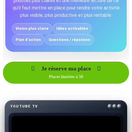
priorités plus claires et une meilleure lecture de ce
qu’il faut mettre en place pour rendre votre activité
plus visible, plus productive et plus rentable.
Vision plus claire
Idées activables
Plan d’action
Questions / réponses
Je réserve ma place
Places limitées à 50
YOUTUBE TV